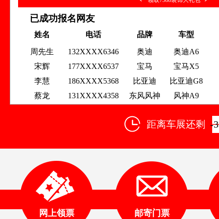
领取7588装饰大礼包
已成功报名网友
周先生
132XXXX6346
奥迪
奥迪A6
姓名
电话
品牌
车型
宋辉
177XXXX6537
宝马
宝马X5
李慧
186XXXX5368
比亚迪
比亚迪G8
蔡龙
131XXXX4358
东风风神
风神A9
黄大宝
132XXXX7877
奥迪
奥迪A4
赵倩
176XXXX4488
宝马
宝马X5
张威
145XXXX3638
广汽本田
雅阁
距离车展还剩
-
蔡龙
138XXXX6637
吉利汽车
帝豪
欧阳娜
147XXXX8846
上汽大众
途观
左青
188XXXX7612
宝马
宝马X3
吴卫
132XXXX4432
众泰
众泰T600
李琴
131XXXX8792
东风风神
风神A9
网上领票
邮寄门票