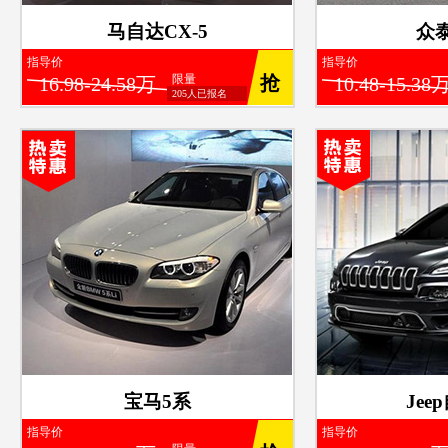
马自达CX-5
众泰
指导价
指导价
限量
抢
16.98-24.58万
10.48-15.38
205人已报名
宝马5系
Jee
指导价
指导价