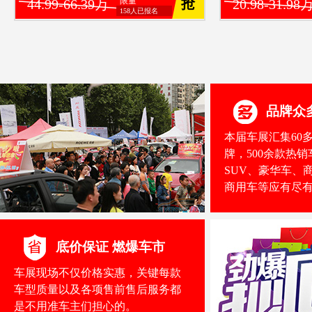
限量
抢
44.99-66.39万
20.98-31.98
158人已报名
品牌众
本届车展汇集60
牌，500余款热
SUV、豪华车、
商用车等应有尽
底价保证 燃爆车市
车展现场不仅价格实惠，关键每款
车型质量以及各项售前售后服务都
是不用准车主们担心的。